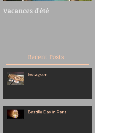
Vacances d'été
Oedo Antiqu
Recent Posts
Instagram
Bastille Day in Paris