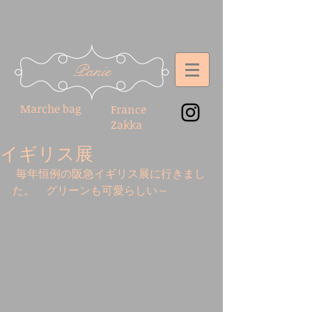
Panie
Marche bag
France
Zakka
イギリス展
 毎年恒例の阪急イギリス展に行きまし
た。　グリーンも可愛らしい～ 