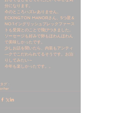
分になります。 
今のところハズレありません。 
ECKINGTON MANORさん、5つ星＆
NO.1イングリッシュブレックファース
トも受賞とのことで飛びつきました。
ソーセージも好みで卵もほわんほわん
で美味しかったです。 
少しお話を聞いたら、内装もアンティ
―クでこだわられてるそうです。お泊
りしてみたい～ 
今年も楽しかったです。。 
タグ：
other