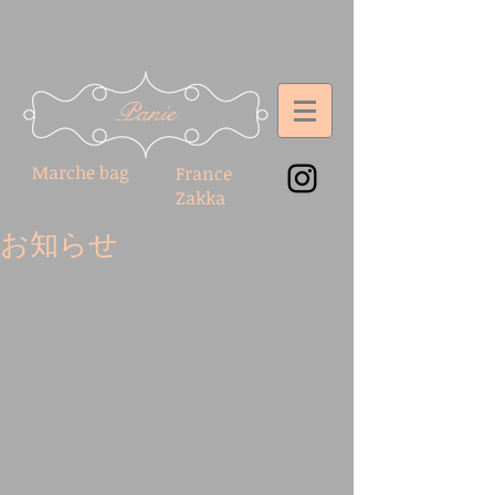
Panie
Marche bag
France
Zakka
お知らせ