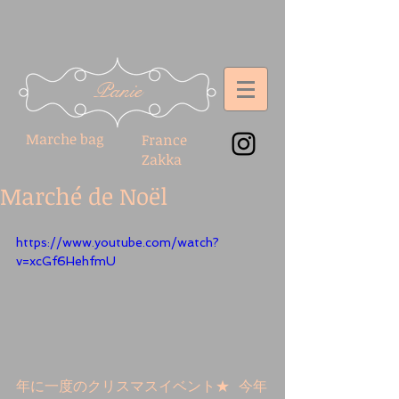
Panie
Marche bag
France
Zakka
Marché de Noël
https://www.youtube.com/watch?
v=xcGf6HehfmU
年に一度のクリスマスイベント★  今年