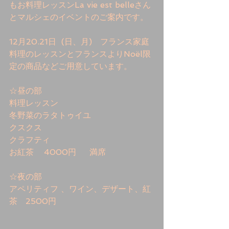
もお料理レッスンLa vie est belleさん
とマルシェのイベントのご案内です。 
12月20.21日  (日、月)　フランス家庭
料理のレッスンとフランスよりNoël限
定の商品などご用意しています。
☆昼の部    
料理レッスン 
冬野菜のラタトゥイユ 
クスクス 
クラフティ 
お紅茶    4000円　  満席 
☆夜の部  
アペリティフ 、ワイン、デザート、紅
茶　2500円 