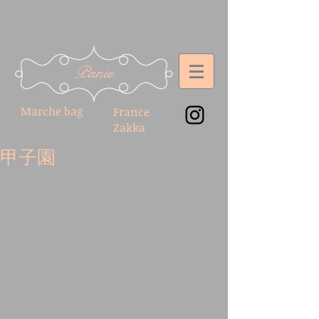
Panie
Marche bag
France
Zakka
甲子園