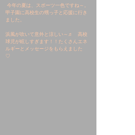
 今年の夏は、スポーツ一色ですね～。
甲子園に高校生の甥っ子と応援に行き
ました。
浜風が吹いて意外と涼しい～♬　高校
球児が眩しすぎます！！たくさんエネ
ルギーとメッセージをもらえました　
♡