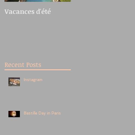
Vacances d'été
Oedo Antique
Market
Recent Posts
Instagram
Bastille Day in Paris