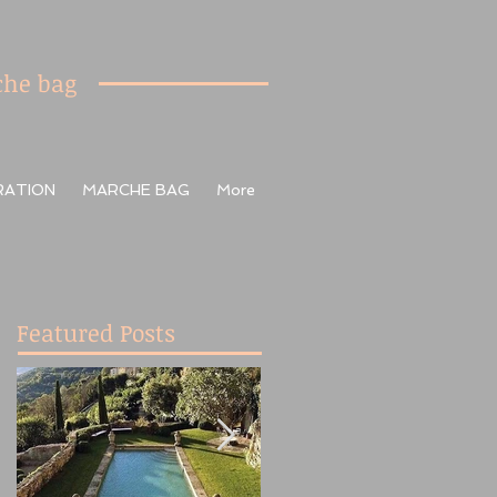
he bag
RATION
MARCHE BAG
More
Featured Posts