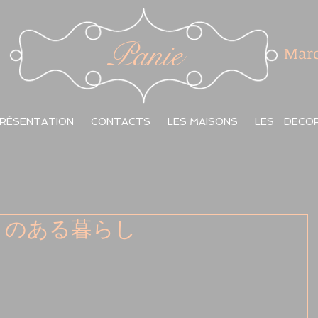
Panie
Marc
RÉSENTATION
CONTACTS
LES MAISONS
LES DECO
リントのある暮らし