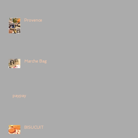
Provence
Marche Bag
paypay
BISUCUIT