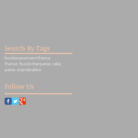
Search By Tags
book
evenement
france
france food
other
panie cake
panie orijinal
zakka
Follow Us