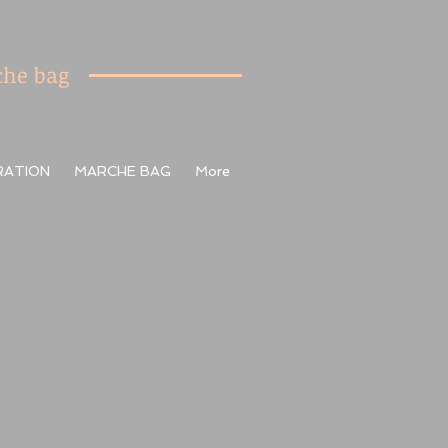
he bag
RATION
MARCHE BAG
More