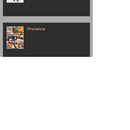
Provence
Marche Bag
paypay