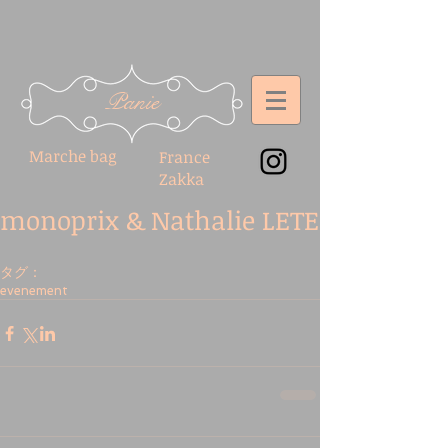
Panie
Marche bag
France
Zakka
monoprix & Nathalie LETE
タグ：
evenement