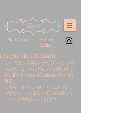
Panie
Marche bag
France
Zakka
Creme de Calisson
 プロヴァンス地方のカリソンは、メロ
ンとアーモンドにオレンジの花の水で
船の形に作られた伝統的なお祝いのお
菓子。 
こちら、カリソンのクリームスプレッ
ドなので、パンやヨーグルトに添えて
デザート感覚にいただけます。 