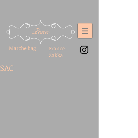
Panie
Marche bag
France
Zakka
SAC