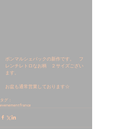
ボンマルシェバックの新作です。　フ
レンチレトロなお柄　２サイズござい
ます。 
お盆も通常営業しております☆ 
タグ：
evenement
france