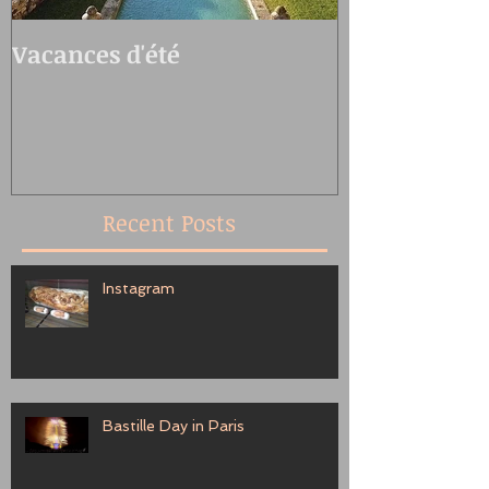
Vacances d'été
Oedo Antiqu
Recent Posts
Instagram
Bastille Day in Paris