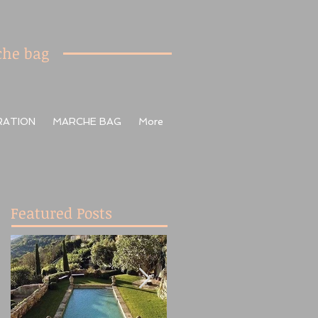
he bag
RATION
MARCHE BAG
More
Featured Posts