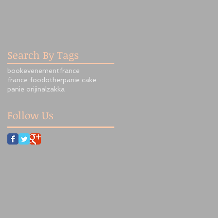
Search By Tags
book
evenement
france
france food
other
panie cake
panie orijinal
zakka
Follow Us