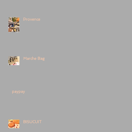
Provence
Marche Bag
paypay
BISUCUIT