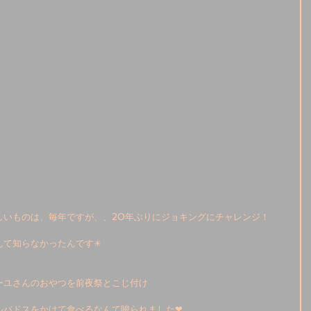
いものは、毎年ですが、、20年ぶりにジョキングにチャレンジ！ 
て知らなかったんです✳︎
ーユさんのおやつを前夜祭とこじ付け
バドスをかけて食べるなんて唆られました❤︎