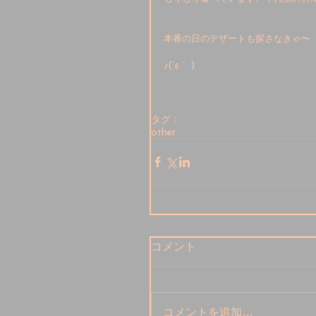
本番の日のデザートも探さなきゃ〜
♪(´ε｀ )
タグ：
other
コメント
コメントを追加…