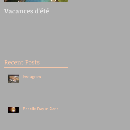
Vacances d'été
Oedo Antique
Market
Recent Posts
Instagram
Bastille Day in Paris