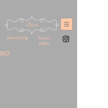
Panie
Marche bag
France
Zakka
BIO