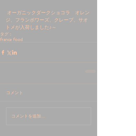
 オーガニックダークショコラ　オレン
ジ、フランボワーズ、クレープ、サオ
トメが入荷しました♪～
タグ：
france food
コメント
コメントを追加…