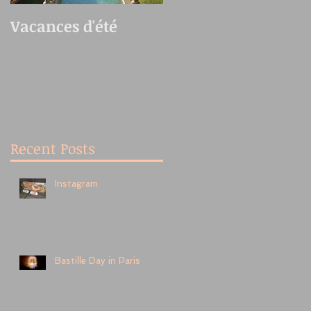
Vacances d'été
Oedo Antique
Market
Recent Posts
Instagram
Bastille Day in Paris