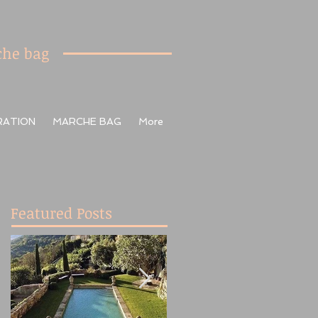
he bag
RATION
MARCHE BAG
More
Featured Posts