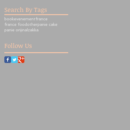
Search By Tags
book
evenement
france
france food
other
panie cake
panie orijinal
zakka
Follow Us