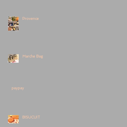
Provence
Marche Bag
paypay
BISUCUIT