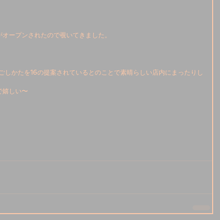
がオープンされたので覗いてきました。 
ごしかたを16の提案されているとのことで素晴らしい店内にまったりし
嬉しい〜 
 