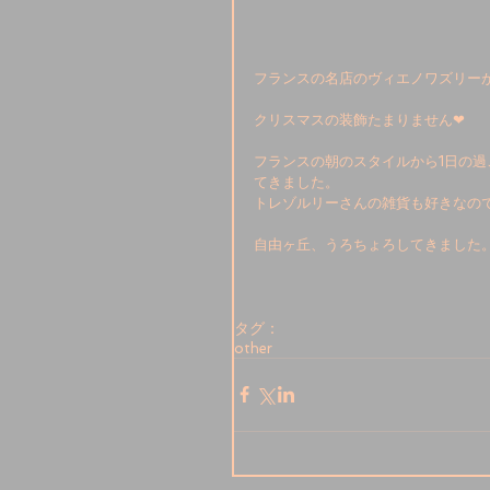
フランスの名店のヴィエノワズリー
クリスマスの装飾たまりません❤︎ 
フランスの朝のスタイルから1日の過
てきました。 
トレゾルリーさんの雑貨も好きなので
自由ヶ丘、うろちょろしてきました。
タグ：
other