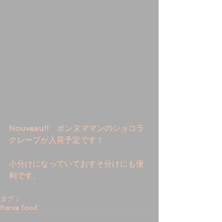
Nouveau!!　ボンヌママンのショコラ
クレープが入荷予定です！　 
小分けになっていておすそ分けにも便
利です。 
タグ：
france food