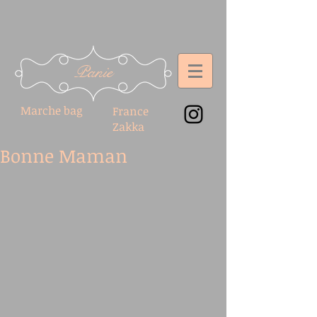
Panie
Marche bag
France
Zakka
Bonne Maman