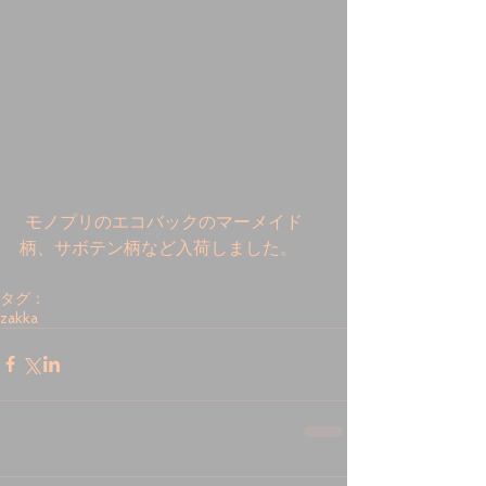
 モノプリのエコバックのマーメイド
柄、サボテン柄など入荷しました。
タグ：
zakka