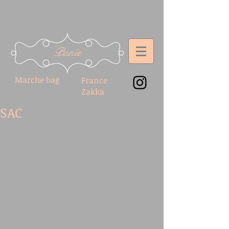
Panie
Marche bag
France
Zakka
SAC