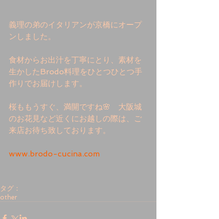
義理の弟のイタリアンが京橋にオープ
ンしました。
食材からお出汁を丁寧にとり、素材を
生かしたBrodo料理をひとつひとつ手
作りでお届けします。
桜ももうすぐ、満開ですね🌸　大阪城
のお花見など近くにお越しの際は、ご
来店お待ち致しております。
www.brodo-cucina.com
タグ：
other