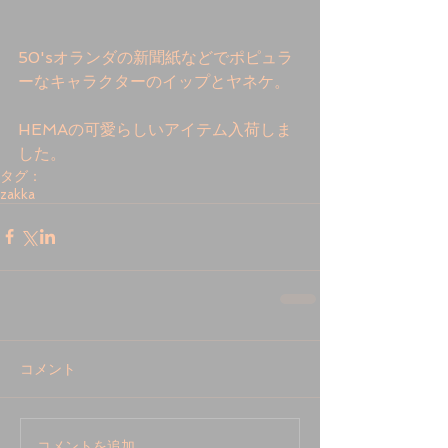
50'sオランダの新聞紙などでポピュラ
ーなキャラクターのイップとヤネケ。
HEMAの可愛らしいアイテム入荷しま
した。
タグ：
zakka
コメント
コメントを追加…