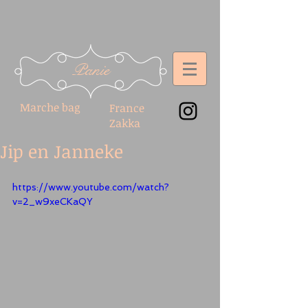
Panie
Marche bag
France
Zakka
Jip en Janneke
https://www.youtube.com/watch?
v=2_w9xeCKaQY