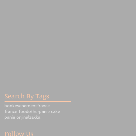
Search By Tags
book
evenement
france
france food
other
panie cake
panie orijinal
zakka
Follow Us