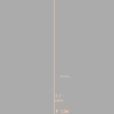
 more,,,
タグ：
zakka