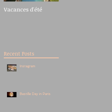
Vacances d'été
Oedo Antique
Market
Recent Posts
Instagram
Bastille Day in Paris