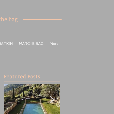
he bag
RATION
MARCHE BAG
More
Featured Posts