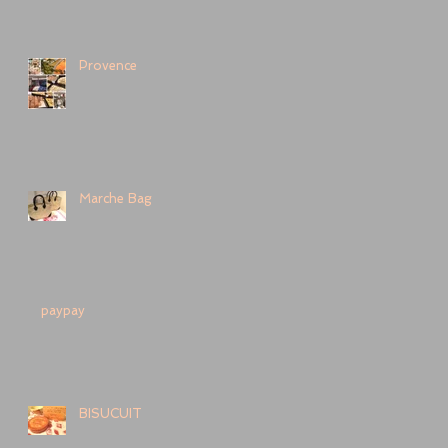
Provence
Marche Bag
paypay
BISUCUIT