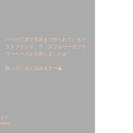
パリの工房で手吹きで作られているグ
ラスブランド、ラ・スフルリーのフラ
ワーベースが入荷しました🌿
飾っていると涼みます〜🌊
タグ：
zakka