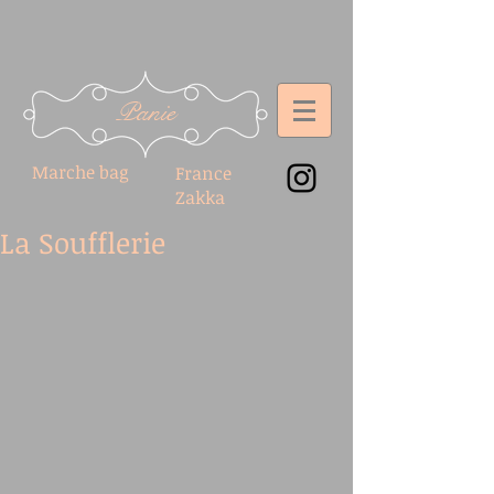
Panie
Marche bag
France
Zakka
La Soufflerie