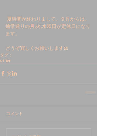
 夏時間が終わりまして、９月からは、
通常通りの月,火,水曜日が定休日になり
ます。　
どうぞ宜しくお願いします🎀
タグ：
other
コメント