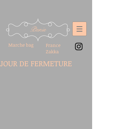
Panie
Marche bag
France
Zakka
JOUR DE FERMETURE