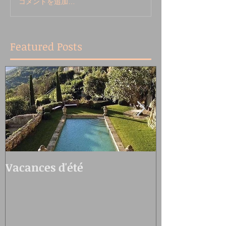
コメントを追加…
Featured Posts
Vacances d'été
Oedo Antiqu