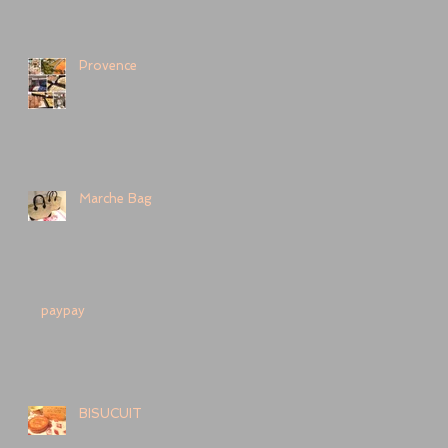
Provence
Marche Bag
paypay
BISUCUIT