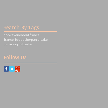
Search By Tags
book
evenement
france
france food
other
panie cake
panie orijinal
zakka
Follow Us