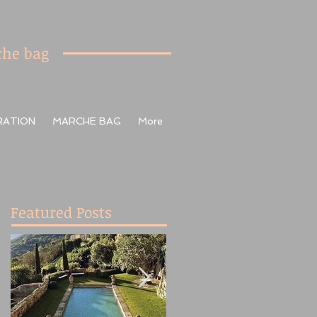
he bag
RATION
MARCHE BAG
More
Featured Posts