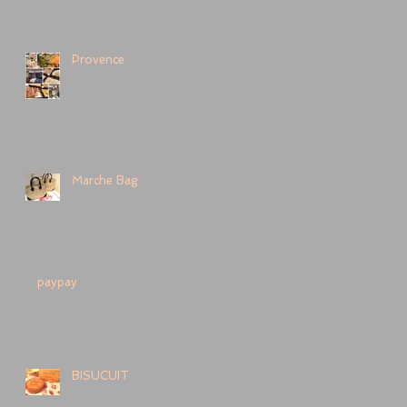
Provence
Marche Bag
paypay
BISUCUIT