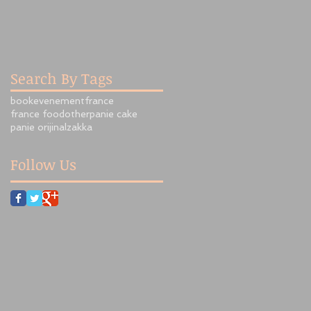
Search By Tags
book
evenement
france
france food
other
panie cake
panie orijinal
zakka
Follow Us