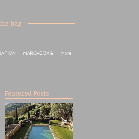
he bag
RATION
MARCHE BAG
More
Featured Posts