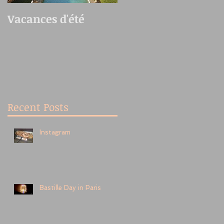
Vacances d'été
Oedo Antique
Market
Recent Posts
Instagram
Bastille Day in Paris