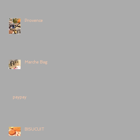
Provence
Marche Bag
paypay
BISUCUIT