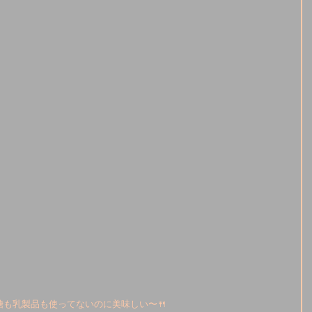
も乳製品も使ってないのに美味しい〜🍴　