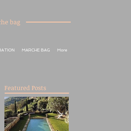
he bag
RATION
MARCHE BAG
More
Featured Posts