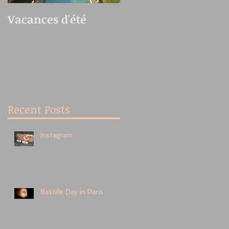
Vacances d'été
Oedo Antique
Market
Recent Posts
Instagram
Bastille Day in Paris