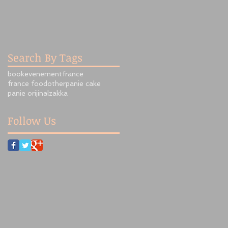
Search By Tags
book
evenement
france
france food
other
panie cake
panie orijinal
zakka
Follow Us